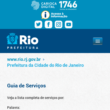
Pular para o conteúdo
Navegação
Serviços
www.rio.rj.gov.br
www.rio.rj.gov.br
Prefeitura da Cidade do Rio de Janeiro
Guia de Serviços
Veja a lista completa de serviços por:
Palavra: