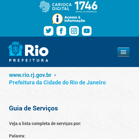
Pular para o conteúdo
Navegação
Serviços
www.rio.rj.gov.br
www.rio.rj.gov.br
Prefeitura da Cidade do Rio de Janeiro
Guia de Serviços
Veja a lista completa de serviços por:
Palavra: