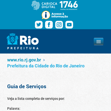
Pular para o conteúdo
Navegação
Serviços
www.rio.rj.gov.br
www.rio.rj.gov.br
Prefeitura da Cidade do Rio de Janeiro
Guia de Serviços
Veja a lista completa de serviços por:
Palavra: