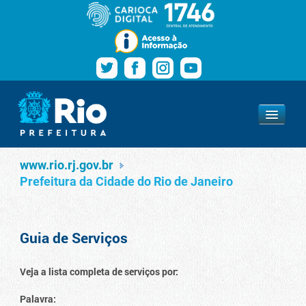
Pular para o conteúdo
Navegação
Serviços
www.rio.rj.gov.br
www.rio.rj.gov.br
Prefeitura da Cidade do Rio de Janeiro
Guia de Serviços
Veja a lista completa de serviços por:
Palavra: