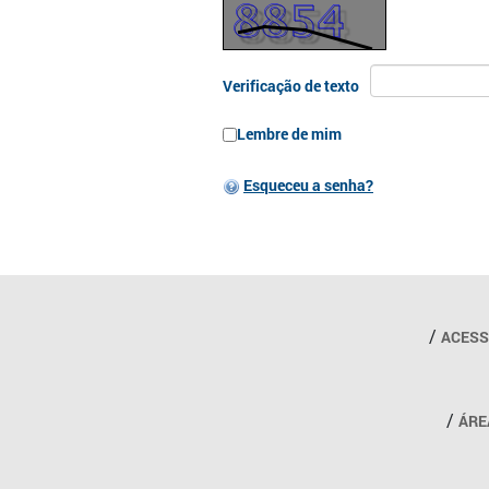
Verificação de texto
Lembre de mim
Esqueceu a senha?
Outros links
ACESS
ÁRE