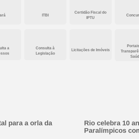
Certidão Fiscal do
ará
ITBI
Concu
IPTU
Portai
lta a
Consulta à
Licitações de Imóveis
Transparê
essos
Legislação
Saú
al para a orla da
Rio celebra 10 a
Paralímpicos co