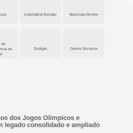
rsos
Calendário Escolar
Matrícula On-line
s de
Estágio
Outros Serviços
ncia da
de
nos dos Jogos Olímpicos e
m legado consolidado e ampliado