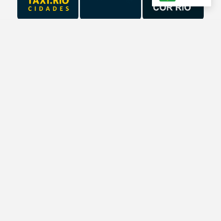
RIOTUR
O que fazer, o que comer, onde ficar. Dicas para moradores
e visitantes da cidade. Conheça o Rio.
DATA.RIO
O DATA.Rio integra um novo modelo de planejamento,
integração, gestão e disseminação da informação da
Prefeitura. Acesse o Portal: