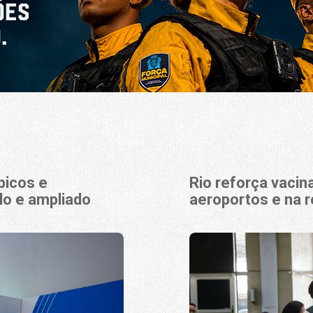
picos e
Rio reforça vaci
do e ampliado
aeroportos e na r