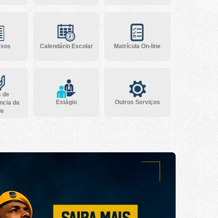
rsos
Calendário Escolar
Matrícula On-line
s de
Estágio
Outros Serviços
ncia da
de