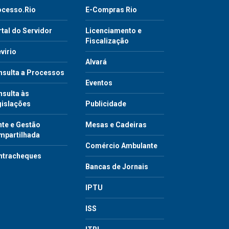
ocesso.Rio
E-Compras Rio
tal do Servidor
Licenciamento e
Fiscalização
virio
Alvará
nsulta a Processos
Eventos
sulta às
gislações
Publicidade
te e Gestão
Mesas e Cadeiras
mpartilhada
Comércio Ambulante
ntracheques
Bancas de Jornais
IPTU
ISS