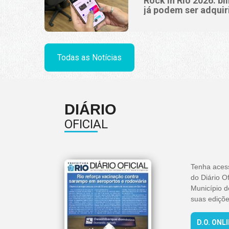
Rock in Rio 2026: bi
já podem ser adquir
Todas as Notícias
DIÁRIO
OFICIAL
Tenha aces
do Diário Of
Município d
suas ediçõe
D.O. ONL