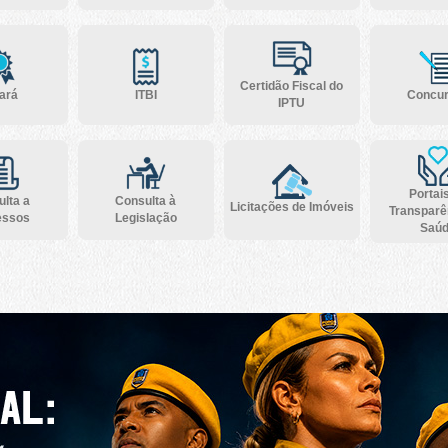
Certidão Fiscal do
ará
ITBI
Concu
IPTU
Portai
lta a
Consulta à
Licitações de Imóveis
Transparê
essos
Legislação
Saú