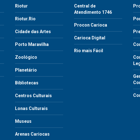
Riotur
Central de
Pr
Atendimento 1746
Riotur.Rio
Por
Procon Carioca
o
Cidade das Artes
Pre
Carioca Digital
Porto Maravilha
Co
Rio mais Fácil
Zoológico
Con
Le
Planetário
Gen
Co
Bibliotecas
Co
Centros Culturais
Lonas Culturais
Museus
Arenas Cariocas