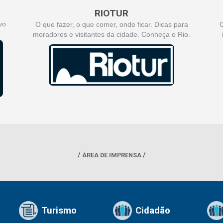
RIOTUR
vo
O que fazer, o que comer, onde ficar. Dicas para
O
moradores e visitantes da cidade. Conheça o Rio.
ÁREA DE IMPRENSA
Turismo
Cidadão