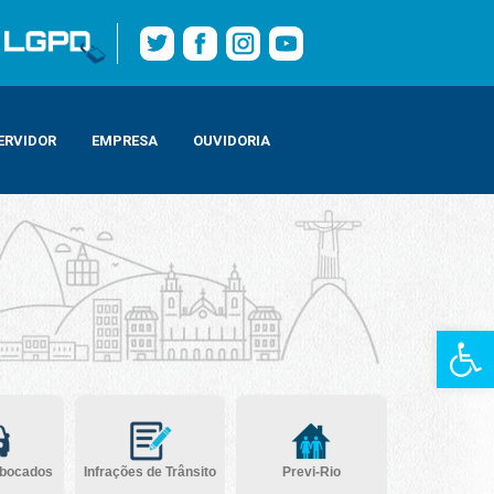
ERVIDOR
EMPRESA
OUVIDORIA
Barra de Fe
ebocados
Infrações de Trânsito
Previ-Rio